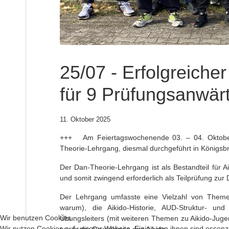
25/07 - Erfolgreich
für 9 Prüfungsanwär
11. Oktober 2025
+++ Am Feiertagswochenende 03. – 04. Oktober
Theorie-Lehrgang, diesmal durchgeführt in Königsbr
Der Dan-Theorie-Lehrgang ist als Bestandteil für A
und somit zwingend erforderlich als Teilprüfung zu
Der Lehrgang umfasste eine Vielzahl von Theme
warum), die Aikido-Historie, AUD-Struktur- un
Wir benutzen Cookies
Übungsleiters (mit weiteren Themen zu Aikido-Jugen
Wir nutzen Cookies auf unserer Website. Einige von ihnen sind essenzi
sowie die Grundlagen des Aikido.