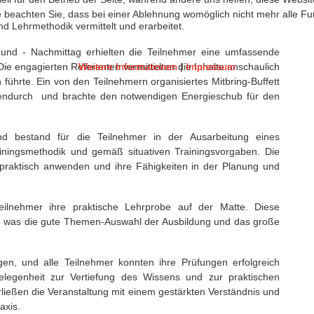
 beachten Sie, dass bei einer Ablehnung womöglich nicht mehr alle Fun
d Lehrmethodik vermittelt und erarbeitet.
 und - Nachmittag erhielten die Teilnehmer eine umfassende
Weitere Informationen
|
Impressum
Die engagierten Referenten vermittelten die Inhalte anschaulich
führte. Ein von den Teilnehmern organisiertes Mitbring-Buffett
hendurch und brachte den notwendigen Energieschub für den
d bestand für die Teilnehmer in der Ausarbeitung eines
ainingsmethodik und gemäß situativen Trainingsvorgaben. Die
 praktisch anwenden und ihre Fähigkeiten in der Planung und
eilnehmer ihre praktische Lehrprobe auf der Matte. Diese
et, was die gute Themen-Auswahl der Ausbildung und das große
en, und alle Teilnehmer konnten ihre Prüfungen erfolgreich
elegenheit zur Vertiefung des Wissens und zur praktischen
erließen die Veranstaltung mit einem gestärkten Verständnis und
axis.