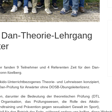
er Dan-Theorie-Lehrgang
ter
 fanden 9 Teilnehmer und 4 Referenten Zeit für den Dan-
onn-Itzelberg.
ikido-Unterrichtbezogenes Theorie- und Lehrwissen konzipiert,
r Dan-Prüfung für Anwärter ohne DOSB-Übungsleiterlizenz.
n, darunter die Bedeutung der theoretischen Prüfung (DTL
d Organisation, das Prüfungswesen, die Rolle des Aikido-
dtraining und Prävention gegen sexualisiert Gewalt im Sport),
ell für den Betrieb der Seite, während andere uns helfen, diese Websi