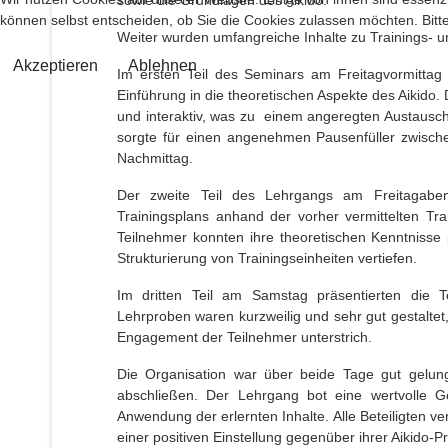
können selbst entscheiden, ob Sie die Cookies zulassen möchten. Bitte
Weiter wurden umfangreiche Inhalte zu Trainings- un
Akzeptieren
Ablehnen
Im ersten Teil des Seminars am Freitagvormittag
Einführung in die theoretischen Aspekte des Aikido. 
und interaktiv, was zu einem angeregten Austausch 
sorgte für einen angenehmen Pausenfüller zwisc
Nachmittag.
Der zweite Teil des Lehrgangs am Freitagaben
Trainingsplans anhand der vorher vermittelten Tr
Teilnehmer konnten ihre theoretischen Kenntnisse
Strukturierung von Trainingseinheiten vertiefen.
Im dritten Teil am Samstag präsentierten die T
Lehrproben waren kurzweilig und sehr gut gestalt
Engagement der Teilnehmer unterstrich.
Die Organisation war über beide Tage gut gelung
abschließen. Der Lehrgang bot eine wertvolle G
Anwendung der erlernten Inhalte. Alle Beteiligten v
einer positiven Einstellung gegenüber ihrer Aikido-Pr